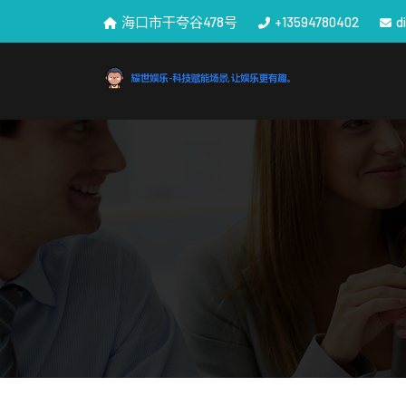
海口市干夸谷478号
+13594780402
d